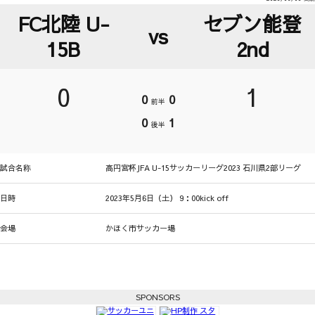
FC北陸 U-
セブン能登
vs
15B
2nd
0
1
0
0
前半
0
1
後半
試合名称
高円宮杯JFA U-15サッカーリーグ2023 石川県2部リーグ
日時
2023年5月6日（土） 9：00kick off
会場
かほく市サッカー場
SPONSORS