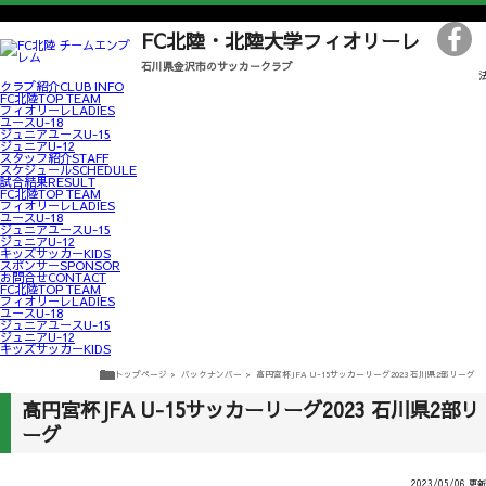
FC北陸・北陸大学フィオリーレ
石川県金沢市のサッカークラブ
クラブ紹介
CLUB INFO
FC北陸
TOP TEAM
フィオリーレ
LADIES
ユース
U-18
ジュニアユース
U-15
ジュニア
U-12
スタッフ紹介
STAFF
スケジュール
SCHEDULE
試合結果
RESULT
FC北陸
TOP TEAM
フィオリーレ
LADIES
ユース
U-18
ジュニアユース
U-15
ジュニア
U-12
キッズサッカー
KIDS
スポンサー
SPONSOR
お問合せ
CONTACT
FC北陸
TOP TEAM
フィオリーレ
LADIES
ユース
U-18
ジュニアユース
U-15
ジュニア
U-12
キッズサッカー
KIDS
トップページ
バックナンバー
高円宮杯JFA U-15サッカーリーグ2023 石川県2部リーグ
高円宮杯JFA U-15サッカーリーグ2023 石川県2部リ
ーグ
2023/05/06 更新